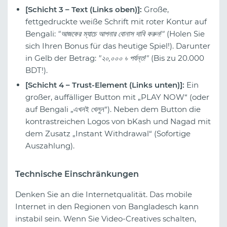
[Schicht 3 – Text (Links oben)]:
Große,
fettgedruckte weiße Schrift mit roter Kontur auf
Bengali:
"আজকের ম্যাচে আপনার বোনাস দাবি করুন!"
(Holen Sie
sich Ihren Bonus für das heutige Spiel!). Darunter
in Gelb der Betrag:
"২০,০০০ ৳ পর্যন্ত!"
(Bis zu 20.000
BDT!).
[Schicht 4 – Trust-Element (Links unten)]:
Ein
großer, auffälliger Button mit „PLAY NOW“ (oder
auf Bengali „এখনই খেলুন“). Neben dem Button die
kontrastreichen Logos von bKash und Nagad mit
dem Zusatz „Instant Withdrawal“ (Sofortige
Auszahlung).
Technische Einschränkungen
Denken Sie an die Internetqualität. Das mobile
Internet in den Regionen von Bangladesch kann
instabil sein. Wenn Sie Video-Creatives schalten,