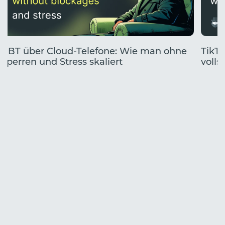
UBT über Cloud-Telefone: Wie man ohne
TikTo
Sperren und Stress skaliert
volls
Start
Jahr