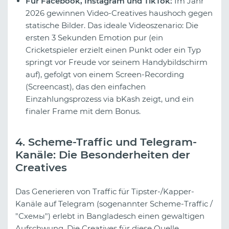
Für Facebook, Instagram und TikTok:
Im Jahr
2026 gewinnen Video-Creatives haushoch gegen
statische Bilder. Das ideale Videoszenario: Die
ersten 3 Sekunden Emotion pur (ein
Cricketspieler erzielt einen Punkt oder ein Typ
springt vor Freude vor seinem Handybildschirm
auf), gefolgt von einem Screen-Recording
(Screencast), das den einfachen
Einzahlungsprozess via bKash zeigt, und ein
finaler Frame mit dem Bonus.
4. Scheme-Traffic und Telegram-
Kanäle: Die Besonderheiten der
Creatives
Das Generieren von Traffic für Tipster-/Kapper-
Kanäle auf Telegram (sogenannter Scheme-Traffic /
"Схемы") erlebt in Bangladesch einen gewaltigen
Aufschwung. Die Creatives für diese Quelle