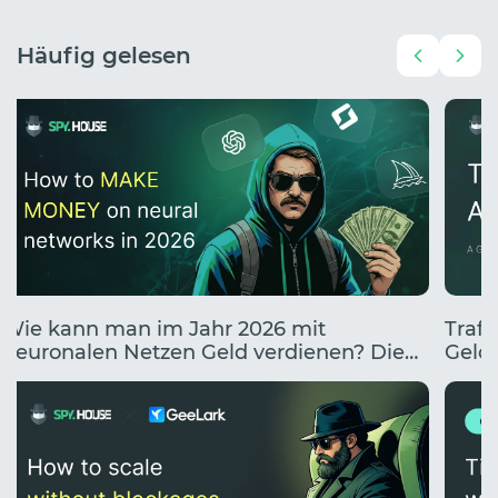
Häufig gelesen
Wie kann man im Jahr 2026 mit
Traff
neuronalen Netzen Geld verdienen? Die
Geldv
10 besten Wege, mit KI Geld zu verdienen.