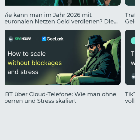
Wie kann man im Jahr 2026 mit
Traff
neuronalen Netzen Geld verdienen? Die
Geldv
10 besten Wege, mit KI Geld zu verdienen.
UBT über Cloud-Telefone: Wie man ohne
TikTo
Sperren und Stress skaliert
volls
Start
Jahr