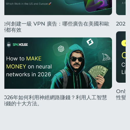
如何創建一級 VPN 廣告：哪些廣告在美國和歐
20
洲都有效
Onl
2026年如何利用神經網路賺錢？利用人工智慧
性變
賺錢的十大方法。