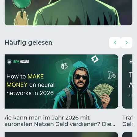
Häufig gelesen
Wie kann man im Jahr 2026 mit
Traff
neuronalen Netzen Geld verdienen? Die
Geldv
10 besten Wege, mit KI Geld zu verdienen.