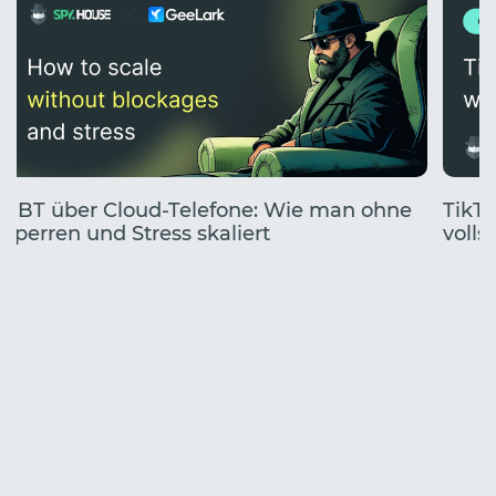
UBT über Cloud-Telefone: Wie man ohne
TikTo
Sperren und Stress skaliert
volls
Start
Jahr