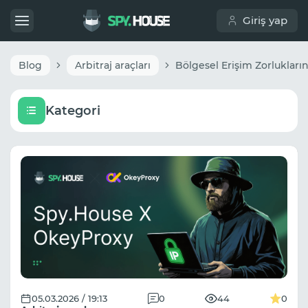
Giriş yap
Blog
Arbitraj araçları
Kategori
05.03.2026 / 19:13
0
44
0