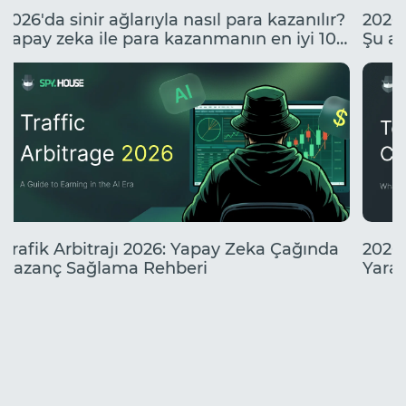
2026'da sinir ağlarıyla nasıl para kazanılır?
2026'
Yapay zeka ile para kazanmanın en iyi 10
Şu an
yolu.
neler
Trafik Arbitrajı 2026: Yapay Zeka Çağında
2026'
Kazanç Sağlama Rehberi
Yarat