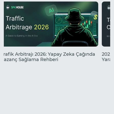
yolu.
neler
Trafik Arbitrajı 2026: Yapay Zeka Çağında
2026'
Kazanç Sağlama Rehberi
Yarat