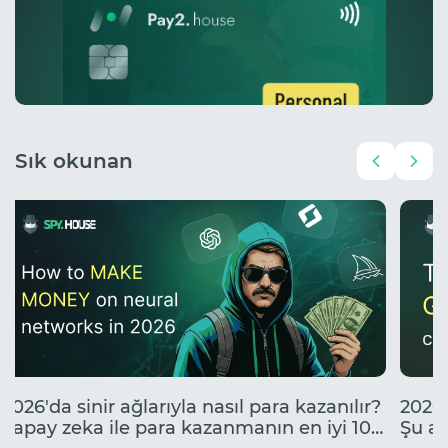
Sık okunan
2026'da sinir ağlarıyla nasıl para kazanılır?
2026'
Yapay zeka ile para kazanmanın en iyi 10
Şu an