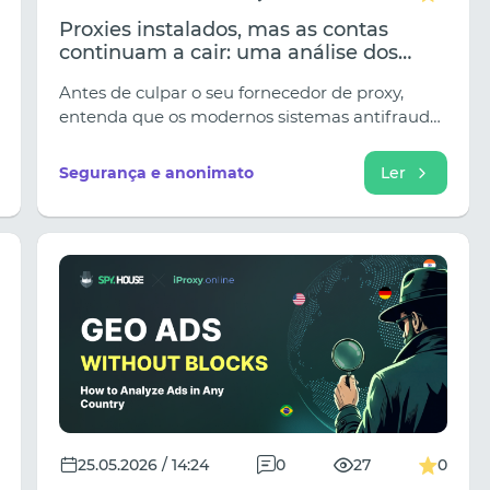
Proxies instalados, mas as contas
continuam a cair: uma análise dos
erros mais comuns quando se trabalha
Antes de culpar o seu fornecedor de proxy,
com proxies.
entenda que os modernos sistemas antifraude
da Meta, Google e TikTok analisam muito mais
do que apenas o seu endereço IP; procuram
Segurança e anonimato
Ler
inconsistências lógicas em todo o seu mapa
digital. Leia o guia completo para saber como
configurar corretamente a sua infraestrutura
de rede, evitar o efeito dominó dos banimentos
de contas e garantir um desconto exclusivo de
20% em proxies premium e fiáveis ​​da Prosox.
25.05.2026 / 14:24
0
27
0