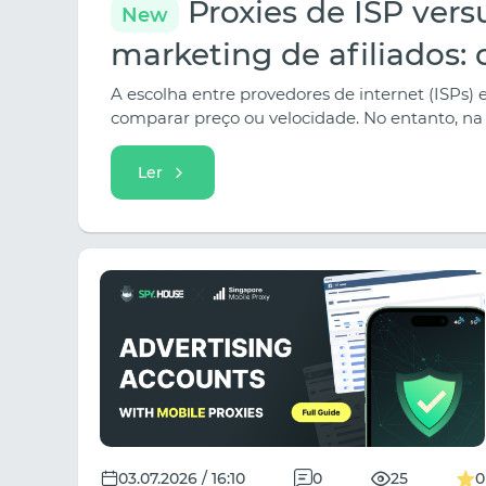
Proxies de ISP vers
New
marketing de afiliados:
A escolha entre provedores de internet (ISPs) 
comparar preço ou velocidade. No entanto, na 
diferente: o que exatamente o proxy deve faze
acessar contas de publicidade, trabalhar com 
Ler
longo prazo de geração de leads qualificados, 
03.07.2026 / 16:10
0
25
0