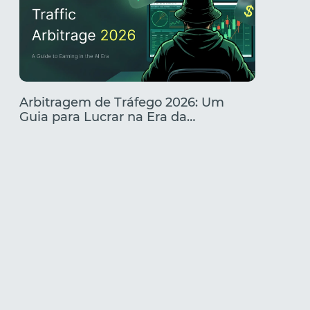
Arbitragem de Tráfego 2026: Um
Melhore
Guia para Lucrar na Era da
O que 
Inteligência Artificial