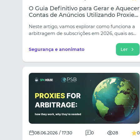
O Guia Definitivo para Gerar e Aquecer
Contas de Anúncios Utilizando Proxies
Móveis de Alta Fiabilidade
Neste artigo, vamos explorar como funciona a
arbitragem de subscrições em 2026, quais as
verticais que geram mais receitas e como
construir um funil de vendas que converta
Segurança e anonimato
Ler
durante meses.
08.06.2026 / 17:30
0
28
0