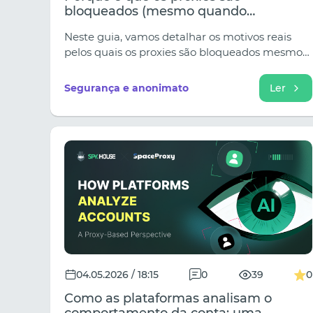
bloqueados (mesmo quando
funcionam)
Neste guia, vamos detalhar os motivos reais
pelos quais os proxies são bloqueados mesmo
quando as ligações parecem bem-sucedidas e
explicar como funcionam os sistemas de
Segurança e anonimato
Ler
deteção modernos na prática.
04.05.2026 / 18:15
0
39
0
Como as plataformas analisam o