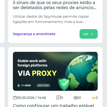
5 sinais de que os seus proxies estão a
ser detetados pelas redes de anúncios:
uma análise técnica.
Utilizar dados do Spy.House permite copiar
ligações em funcionamento, mas a sua
utilização é limitada por filtros antifraude
(Facebook, Google, TikTok), que analisam até
Segurança e anonimato
Ler
50 parâmetros de ligação de rede.
05.05.2026 / 14:46
0
51
0
Como configurar um trabalho estável