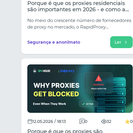
Porque é que os proxies residenciais
são importantes em 2026 - e como a
RapidProxy ajuda as empresas a
No meio do crescente número de fornecedores
escalar com segurança
de proxy no mercado, o RapidProxy
rapidamente ganhou destaque devido ao seu
amplo conjunto de endereços IP residenciais,
Segurança e anonimato
Ler
funcionamento estável, preços acessíveis e
modelo de tráfego sem expiração.
12.05.2026 / 18:13
0
32
0
Porque é que os proxies são