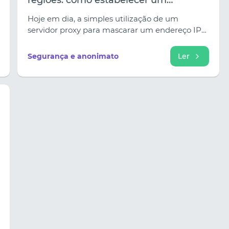
regiões: como estabelecer um
funcionamento estável através de um
Hoje em dia, a simples utilização de um
proxy
servidor proxy para mascarar um endereço IP
não é suficiente. Os sistemas modernos
analisam não só a ligação em si, mas também
Segurança e anonimato
Ler
os parâmetros técnicos e o comportamento do
utilizador.