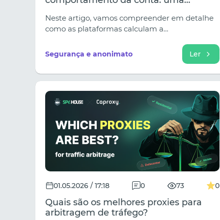
comportamento da conta: uma
perspetiva baseada em proxy
Neste artigo, vamos compreender em detalhe
como as plataformas calculam a
automatização e porque é que os servidores
proxy são a base do anonimato quando
Segurança e anonimato
Ler
utilizados profissionalmente.
01.05.2026 / 17:18
0
73
0
Quais são os melhores proxies para
arbitragem de tráfego?