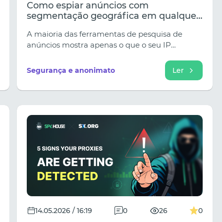
Como espiar anúncios com
segmentação geográfica em qualquer
país sem ser bloqueado
A maioria das ferramentas de pesquisa de
anúncios mostra apenas o que o seu IP
consegue ver. Veja como os compradores de
media utilizam proxies móveis para aceder a
Segurança e anonimato
Ler
anúncios localizados em qualquer região
geográfica, sem serem sinalizados ou terem a
sua velocidade de acesso limitada.
14.05.2026 / 16:19
0
26
0