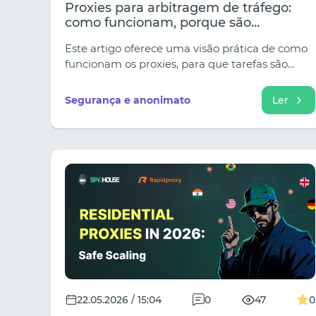
Proxies para arbitragem de tráfego:
como funcionam, porque são
necessários e que erros costumam
Este artigo oferece uma visão prática de como
prejudicar os projetos.
funcionam os proxies, para que tarefas são
realmente necessários e que erros devem ser
evitados para impedir que os fluxos de trabalho
Segurança e anonimato
Ler
se tornem uma fonte constante de problemas.
22.05.2026 / 15:04
0
47
0