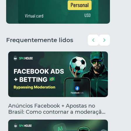
Frequentemente lidos
Anúncios Facebook + Apostas no
Criado
Brasil: Como contornar a moderação
segment
e criar anúncios clicáveis
rentabi