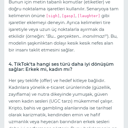
Bunun için metin tabanlı komutlar (etiketler) ve
doğru noktalama işaretleri kullanılır. Senaryoya tam
kelimenin önüne
,
,
gibi
[sigh]
[gasp]
[laughter]
işaretler eklemeyi deneyin. Ayrıca kelimeleri tire
işaretiyle veya uzun üç noktalarla ayırmak da
etkilidir (örneğin:
"Bu... gerçekten... inanılmaz!"
). Bu,
modelin şaşkınlıktan dolayı kesik kesik nefes alan
bir insanı taklit etmesini sağlar.
4. TikTok'ta hangi ses türü daha iyi dönüşüm
sağlar: Erkek mi, kadın mı?
Her şey teklife (offer) ve hedef kitleye bağlıdır.
Kadınlara yönelik e-ticaret ürünlerinde (güzellik,
zayıflama) ve nutra dikeyinde yumuşak, güven
veren kadın sesleri (UGC tarzı) mükemmel çalışır.
Kripto, bahis ve gambling alanlarında ise tarihsel
olarak karizmatik, kendinden emin ve hafif
uzmanlık veya heyecan barındıran erkek sesleri