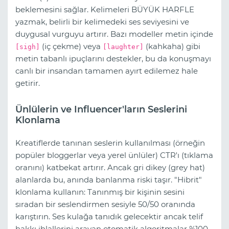
beklemesini sağlar. Kelimeleri BÜYÜK HARFLE
yazmak, belirli bir kelimedeki ses seviyesini ve
duygusal vurguyu artırır. Bazı modeller metin içinde
(iç çekme) veya
(kahkaha) gibi
[sigh]
[laughter]
metin tabanlı ipuçlarını destekler, bu da konuşmayı
canlı bir insandan tamamen ayırt edilemez hale
getirir.
Ünlülerin ve Influencer'ların Seslerini
Klonlama
Kreatiflerde tanınan seslerin kullanılması (örneğin
popüler bloggerlar veya yerel ünlüler) CTR'ı (tıklama
oranını) katbekat artırır. Ancak gri dikey (grey hat)
alanlarda bu, anında banlanma riski taşır. "Hibrit"
klonlama kullanın: Tanınmış bir kişinin sesini
sıradan bir seslendirmen sesiyle 50/50 oranında
karıştırın. Ses kulağa tanıdık gelecektir ancak telif
hakkı ihlallerini arayan otomatik algoritmalar %100