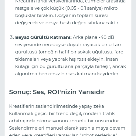
Kreatifin farklı versiyonlarında, cümleler arasında
rastgele ve çok küçük (0.05 - 0.1 saniye) mikro
boşluklar bırakın. Dosyanın toplam süresi
değişecek ve dosya hash değeri sıfırlanacaktır.
Beyaz Gürültü Katmanı:
Arka plana -40 dB
seviyesinde neredeyse duyulmayacak bir ortam
gürültüsü (örneğin hafif bir sokak uğultusu, fare
tıklamaları veya yaprak hışırtısı) ekleyin. İnsan
kulağı için bu gürültü ana parçayla birleşir, ancak
algoritma benzersiz bir ses katmanı kaydeder.
Sonuç: Ses, ROI'nizin Yarısıdır
Kreatiflerin seslendirilmesinde yapay zeka
kullanmak geçici bir trend değil, modern trafik
arbitrajında otomasyonun zorunlu bir unsurudur.
Seslendirmeleri manuel olarak satın almaya devam
eden veya kreatifleri varsayılan "robot sesleriyle"