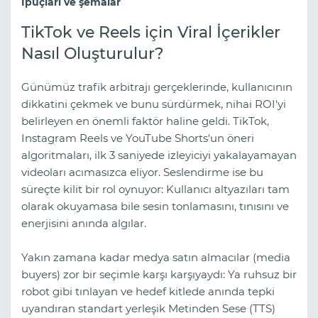
İpuçları ve şemalar
TikTok ve Reels için Viral İçerikler
Nasıl Oluşturulur?
Günümüz trafik arbitrajı gerçeklerinde, kullanıcının
dikkatini çekmek ve bunu sürdürmek, nihai ROI'yi
belirleyen en önemli faktör haline geldi. TikTok,
Instagram Reels ve YouTube Shorts'un öneri
algoritmaları, ilk 3 saniyede izleyiciyi yakalayamayan
videoları acımasızca eliyor. Seslendirme ise bu
süreçte kilit bir rol oynuyor: Kullanıcı altyazıları tam
olarak okuyamasa bile sesin tonlamasını, tınısını ve
enerjisini anında algılar.
Yakın zamana kadar medya satın almacılar (media
buyers) zor bir seçimle karşı karşıyaydı: Ya ruhsuz bir
robot gibi tınlayan ve hedef kitlede anında tepki
uyandıran standart yerleşik Metinden Sese (TTS)