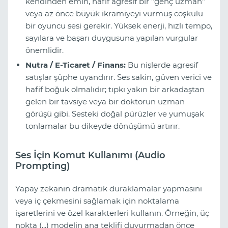
kendinden emin, hafif agresif bir "genç uzman"
veya az önce büyük ikramiyeyi vurmuş coşkulu
bir oyuncu sesi gerekir. Yüksek enerji, hızlı tempo,
sayılara ve başarı duygusuna yapılan vurgular
önemlidir.
Nutra / E-Ticaret / Finans:
Bu nişlerde agresif
satışlar şüphe uyandırır. Ses sakin, güven verici ve
hafif boğuk olmalıdır; tıpkı yakın bir arkadaştan
gelen bir tavsiye veya bir doktorun uzman
görüşü gibi. Sesteki doğal pürüzler ve yumuşak
tonlamalar bu dikeyde dönüşümü artırır.
Ses İçin Komut Kullanımı (Audio
Prompting)
Yapay zekanın dramatik duraklamalar yapmasını
veya iç çekmesini sağlamak için noktalama
işaretlerini ve özel karakterleri kullanın. Örneğin, üç
nokta (...) modelin ana teklifi duyurmadan önce