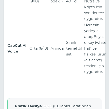
(9/10)
odaklı)
40+ dil
Nutra ve
kripto için
son derece
uygundur.
Ücretsiz
yerleşik
araç. Beyaz
Sınırlı
dikey (white
CapCut AI
Orta (6/10)
Anında
temel dil
hat) ve
Voice
seti
fiziksel ürün
(e-ticaret)
testleri için
uygundur.
Pratik Tavsiye:
UGC (Kullanıcı Tarafından