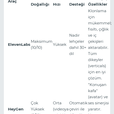
Araç
Doğallığı
Hızı
Desteği
Özellikler
Klonlama
için
mükemmel;
fısıltı, çığlık
Nadir
ve iç
Maksimum
lehçeler
çekişleri
ElevenLabs
Yüksek
(10/10)
dahil 30+
aktarabilir.
dil
Tüm
dikeyler
(verticals)
için en iyi
çözüm.
"Konuşan
kafa"
(avatar) ve
Çok
Orta
Otomatik
ses sinerjisi
HeyGen
Yüksek
(videoya
çeviri ile
yaratır.