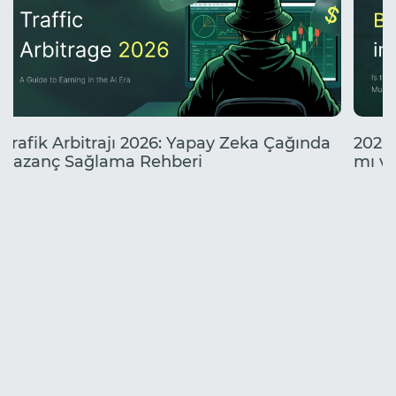
Trafik Arbitrajı 2026: Yapay Zeka Çağında
2026'
Kazanç Sağlama Rehberi
mı ve
Kazan