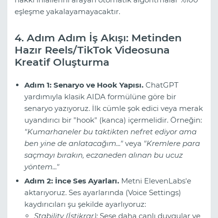
eşleşme yakalayamayacaktır.
4. Adım Adım İş Akışı: Metinden
Hazır Reels/TikTok Videosuna
Kreatif Oluşturma
Adım 1: Senaryo ve Hook Yapısı.
ChatGPT
yardımıyla klasik AIDA formülüne göre bir
senaryo yazıyoruz. İlk cümle şok edici veya merak
uyandırıcı bir "hook" (kanca) içermelidir. Örneğin:
"Kumarhaneler bu taktikten nefret ediyor ama
ben yine de anlatacağım..."
veya
"Kremlere para
saçmayı bırakın, eczaneden alınan bu ucuz
yöntem..."
Adım 2: İnce Ses Ayarları.
Metni ElevenLabs'e
aktarıyoruz. Ses ayarlarında (Voice Settings)
kaydırıcıları şu şekilde ayarlıyoruz:
Stability (İstikrar):
Sese daha canlı duygular ve