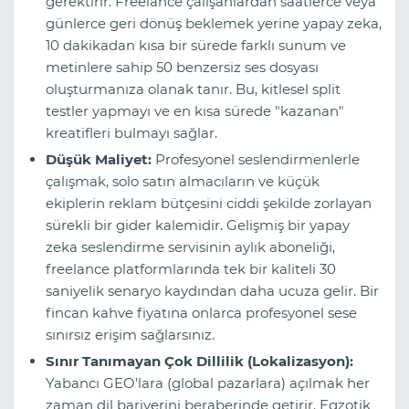
gerektirir. Freelance çalışanlardan saatlerce veya
günlerce geri dönüş beklemek yerine yapay zeka,
10 dakikadan kısa bir sürede farklı sunum ve
metinlere sahip 50 benzersiz ses dosyası
oluşturmanıza olanak tanır. Bu, kitlesel split
testler yapmayı ve en kısa sürede "kazanan"
kreatifleri bulmayı sağlar.
Düşük Maliyet:
Profesyonel seslendirmenlerle
çalışmak, solo satın almacıların ve küçük
ekiplerin reklam bütçesini ciddi şekilde zorlayan
sürekli bir gider kalemidir. Gelişmiş bir yapay
zeka seslendirme servisinin aylık aboneliği,
freelance platformlarında tek bir kaliteli 30
saniyelik senaryo kaydından daha ucuza gelir. Bir
fincan kahve fiyatına onlarca profesyonel sese
sınırsız erişim sağlarsınız.
Sınır Tanımayan Çok Dillilik (Lokalizasyon):
Yabancı GEO'lara (global pazarlara) açılmak her
zaman dil bariyerini beraberinde getirir. Egzotik