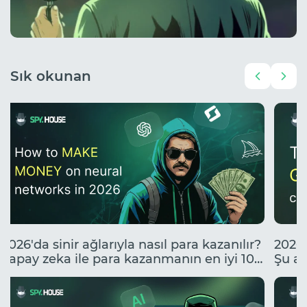
Sık okunan
2026'da sinir ağlarıyla nasıl para kazanılır?
2026'
Yapay zeka ile para kazanmanın en iyi 10
Şu an
yolu.
neler