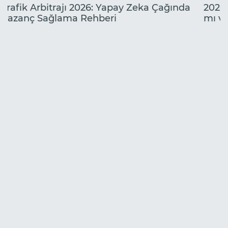
Trafik Arbitrajı 2026: Yapay Zeka Çağında
2026'
Kazanç Sağlama Rehberi
mı ve
Kazan