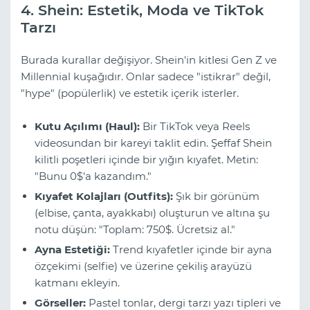
4. Shein: Estetik, Moda ve TikTok
Tarzı
Burada kurallar değişiyor. Shein'in kitlesi Gen Z ve
Millennial kuşağıdır. Onlar sadece "istikrar" değil,
"hype" (popülerlik) ve estetik içerik isterler.
Kutu Açılımı (Haul):
Bir TikTok veya Reels
videosundan bir kareyi taklit edin. Şeffaf Shein
kilitli poşetleri içinde bir yığın kıyafet. Metin:
"Bunu 0$'a kazandım."
Kıyafet Kolajları (Outfits):
Şık bir görünüm
(elbise, çanta, ayakkabı) oluşturun ve altına şu
notu düşün: "Toplam: 750$. Ücretsiz al."
Ayna Estetiği:
Trend kıyafetler içinde bir ayna
özçekimi (selfie) ve üzerine çekiliş arayüzü
katmanı ekleyin.
Görseller:
Pastel tonlar, dergi tarzı yazı tipleri ve