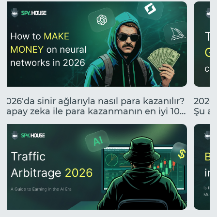
2026'da sinir ağlarıyla nasıl para kazanılır?
2026'
Yapay zeka ile para kazanmanın en iyi 10
Şu an
yolu.
neler