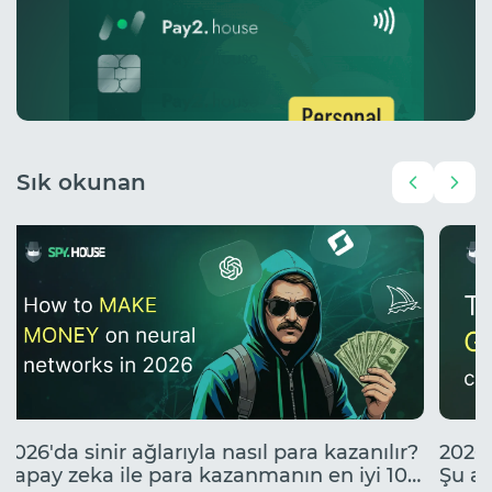
Sık okunan
2026'da sinir ağlarıyla nasıl para kazanılır?
2026'
Yapay zeka ile para kazanmanın en iyi 10
Şu an