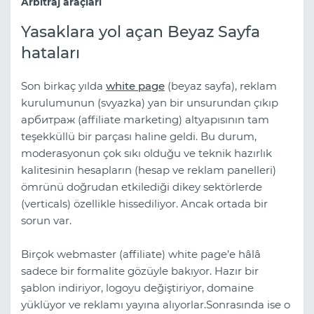
Arbitraj araçları
Yasaklara yol açan Beyaz Sayfa
hataları
Son birkaç yılda
white page
(beyaz sayfa), reklam
kurulumunun (svyazka) yan bir unsurundan çıkıp
арбитраж (affiliate marketing) altyapısının tam
teşekküllü bir parçası haline geldi. Bu durum,
moderasyonun çok sıkı olduğu ve teknik hazırlık
kalitesinin hesapların (hesap ve reklam panelleri)
ömrünü doğrudan etkilediği dikey sektörlerde
(verticals) özellikle hissediliyor. Ancak ortada bir
sorun var.
Birçok webmaster (affiliate) white page’e hâlâ
sadece bir formalite gözüyle bakıyor. Hazır bir
şablon indiriyor, logoyu değiştiriyor, domaine
yüklüyor ve reklamı yayına alıyorlar.Sonrasında ise o