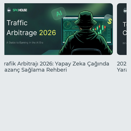
yolu.
neler
Trafik Arbitrajı 2026: Yapay Zeka Çağında
2026'
Kazanç Sağlama Rehberi
Yarat