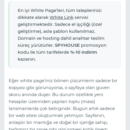
En iyi White Page’leri, tüm taleplerinizi
dikkate alarak
White Link
servisi
geliştirmektedir. Sadece el işçiliği (özel
geliştirme), asla şablon kullanılmaz.
Domain ve hosting dahil anahtar teslim
süreç yürütürler.
SPYHOUSE
promosyon
kodu ile tüm tarifelerde
%-10 indirim
kazanın.
Eğer white page’iniz bilinen çözümlerin sadece bir
kopyası gibi görünüyorsa, o sayfaya olan güven
skoru anında düşer. Bu durum özellikle yeni
hesaplar üzerinden yapılan toplu (mass)
lansmanlarda çok belirgindir. Bugün artık sadece
bir web sitesi oluşturmak yetmiyor. Sayfanın,
anlaşılır bir mantığa ve doğal bir içeriğe sahip,
bağımsız bir proje gibi görünmesi kritik önem