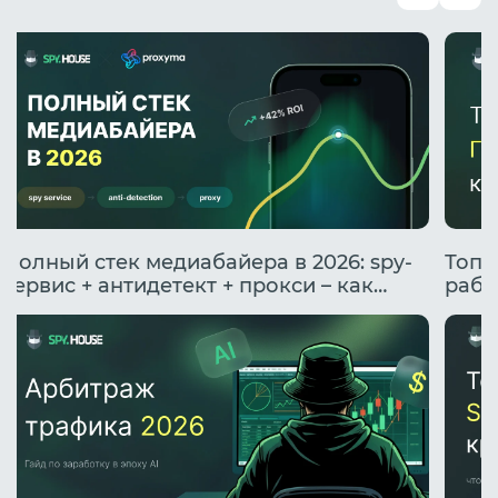
Полный стек медиабайера в 2026: spy-
Топо
сервис + антидетект + прокси – как
рабо
подружить инструменты