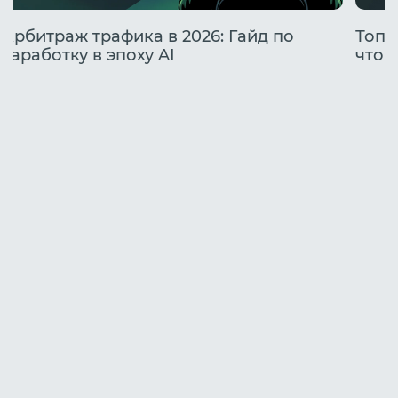
Арбитраж трафика в 2026: Гайд по
Топо
заработку в эпоху AI
что 