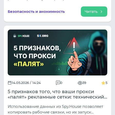
благодаря большому пулу резидентных IP-
адресов, стабильной работе, доступной ценовой
Безопасность и анонимность
Читать
политике и модели неистекающего трафика.
14.05.2026 / 14:24
0
39
5
5 признаков того, что ваши прокси
«палят» рекламные сетки: технический
разбор
Использование данных из Spy.House позволяет
копировать рабочие связки, но их запуск