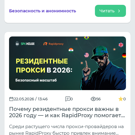
IP. Вот как медиабайеры используют мобильные
прокси для доступа к локальным рекламным
Безопасность и анонимность
Читать
креативам в любом гео, без флагов и тротлинга.
22.05.2026 / 13:46
0
56
0
Почему резидентные прокси важны в
2026 году — и как RapidProxy помогает
бизнесу безопасно масштабироваться
Среди растущего числа прокси-провайдеров на
рынке RapidProxy быстро привлек внимание