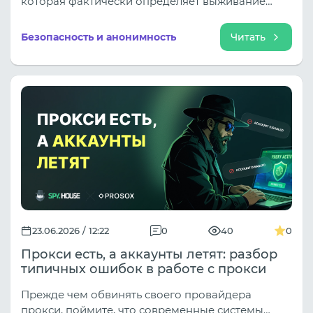
которая фактически определяет выживание
ваших аккаунтов: фарминг, разминка и сетевой
уровень, лежащий в их основе.
Безопасность и анонимность
Читать
23.06.2026 / 12:22
0
40
0
Прокси есть, а аккаунты летят: разбор
типичных ошибок в работе с прокси
Прежде чем обвинять своего провайдера
прокси, поймите, что современные системы