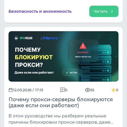
упирается в антифрод-фильтры (Facebook,
Google, TikTok), которые анализируют до 50
Безопасность и анонимность
Читать
параметров сетевого соединения.
12.05.2026 / 17:15
0
55
0
Почему прокси-серверы блокируются
(даже если они работают)
В этом руководстве мы разберем реальные
причины блокировки прокси-серверов, даже