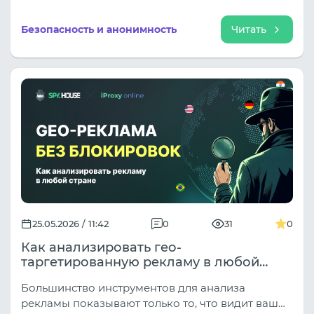
нужны и каких ошибок стоит избегать, чтобы
рабочие процессы не превращались в источник
Безопасность и анонимность
Читать
постоянных проблем.
25.05.2026 / 11:42
0
31
0
Как анализировать гео-
таргетированную рекламу в любой
стране без блокировок
Большинство инструментов для анализа
рекламы показывают только то, что видит ваш