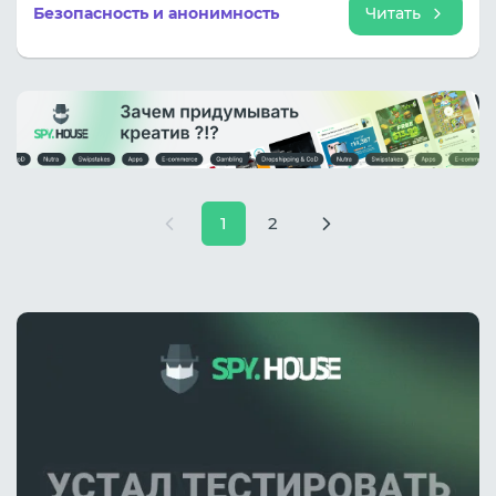
рекомендации по выбору и использованию
Безопасность и анонимность
Читать
прокси.
1
2