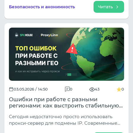
анонимности, если использовать их
Безопасность и анонимность
Читать
профессионально.
03.05.2026 / 14:50
0
43
0
Ошибки при работе с разными
регионами: как выстроить стабильную
работу через прокси
Сегодня недостаточно просто использовать
прокси-сервер для подмены IP. Современные
системы анализируют не только само