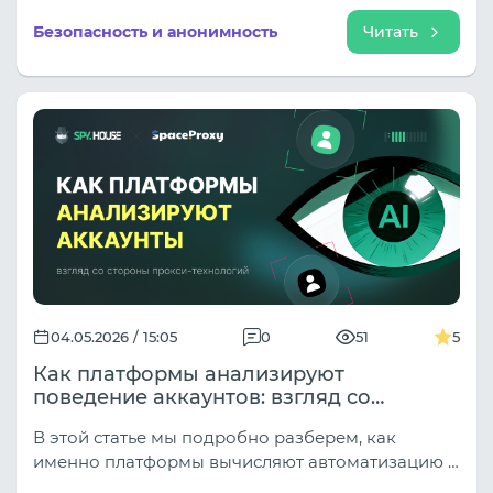
инструмент выстраивания доверительных
Безопасность и анонимность
Читать
отношений с целевым ресурсом.
04.05.2026 / 15:05
0
51
5
Как платформы анализируют
поведение аккаунтов: взгляд со
стороны прокси-технологий
В этой статье мы подробно разберем, как
именно платформы вычисляют автоматизацию и
почему прокси-серверы являются фундаментом