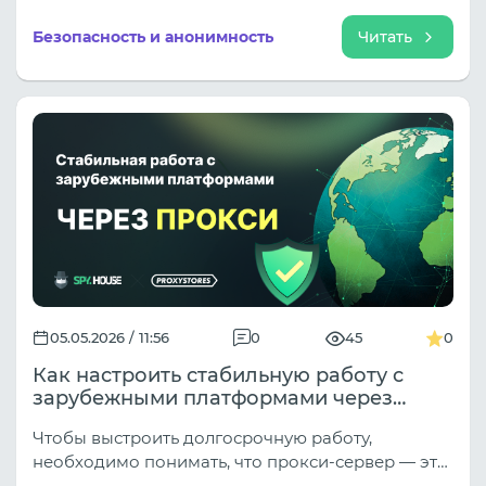
если соединения кажутся успешными, и
объясним, как на самом деле работают
Безопасность и анонимность
Читать
современные системы обнаружения.
05.05.2026 / 11:56
0
45
0
Как настроить стабильную работу с
зарубежными платформами через
прокси
Чтобы выстроить долгосрочную работу,
необходимо понимать, что прокси-сервер — это
не просто «маска» для IP-адреса, а сложный