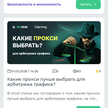
подключение, но и технические параметры
Безопасность и анонимность
Читать
пользователя вместе с его поведением.
01.05.2026 / 14:26
0
63
5
Какие прокси лучше выбрать для
арбитража трафика?
В этой статье мы поговорим о том, какие прокси
лучше выбрать для арбитража трафика, на что
нужно обратить внимание, а также дадим