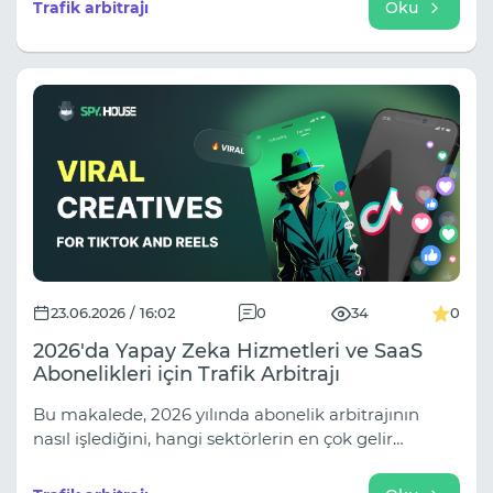
Trafik arbitrajı
Oku
göründüğünü izliyorsunuz. Sekmeyi kapattığınızda,
genellikle tam olarak ne yayınlamak istediğinizi
biliyorsunuz.
23.06.2026 / 16:02
0
34
0
2026'da Yapay Zeka Hizmetleri ve SaaS
Abonelikleri için Trafik Arbitrajı
Bu makalede, 2026 yılında abonelik arbitrajının
nasıl işlediğini, hangi sektörlerin en çok gelir
getirdiğini ve aylarca dönüşüm sağlayacak bir satış
hunisi nasıl oluşturulacağını inceleyeceğiz.