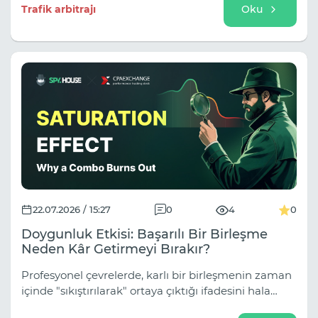
kampanyalarının sonuçlarının nasıl
Trafik arbitrajı
Oku
değerlendirileceğini inceleyeceğiz.
22.07.2026 / 15:27
0
4
0
Doygunluk Etkisi: Başarılı Bir Birleşme
Neden Kâr Getirmeyi Bırakır?
Profesyonel çevrelerde, karlı bir birleşmenin zaman
içinde "sıkıştırılarak" ortaya çıktığı ifadesini hala
duyabilirsiniz. Bunda bir doğruluk payı var, ancak