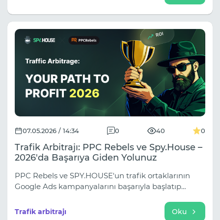
sahnesi veya izleyiciyle bağlantı kuramayan bir
teklif.
07.05.2026 / 14:34
0
40
0
Trafik Arbitrajı: PPC Rebels ve Spy.House –
2026'da Başarıya Giden Yolunuz
PPC Rebels ve SPY.HOUSE'un trafik ortaklarının
Google Ads kampanyalarını başarıyla başlatıp
ölçeklendirmelerine, moderasyondan
kaçınmalarına ve rakiplerini analiz etmelerine nasıl
Trafik arbitrajı
Oku
yardımcı olduğunu öğrenin. Kârlı ortaklık