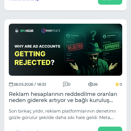
ölçeklenebilirlik.
28.05.2026 / 18:33
0
26
0
Reklam hesaplarının reddedilme oranları
neden giderek artıyor ve bağlı kuruluş
pazarlamacıları bu sorunu nasıl çözüyor?
Son birkaç yıldır, reklam platformlarının denetimi
gözle görülür şekilde daha sıkı hale geldi. Meta,
Google, TikTok ve diğer trafik kaynakları, web
sitelerini, reklam görsellerini ve reklam setlerini