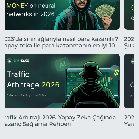
2026'da sinir ağlarıyla nasıl para kazanılır?
2026'
Yapay zeka ile para kazanmanın en iyi 10
Şu an
yolu.
neler
Trafik Arbitrajı 2026: Yapay Zeka Çağında
2026'
Kazanç Sağlama Rehberi
Yarat