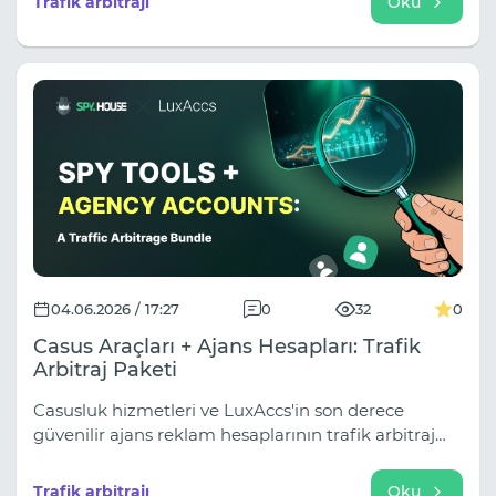
Trafik arbitrajı
Oku
04.06.2026 / 17:27
0
32
0
Casus Araçları + Ajans Hesapları: Trafik
Arbitraj Paketi
Casusluk hizmetleri ve LuxAccs'in son derece
güvenilir ajans reklam hesaplarının trafik arbitraj
sonuçlarını nasıl artırdığı. Spy House ve LuxAccs
ortaklığının ayrıntıları: analiz, istikrar ve
Trafik arbitrajı
Oku