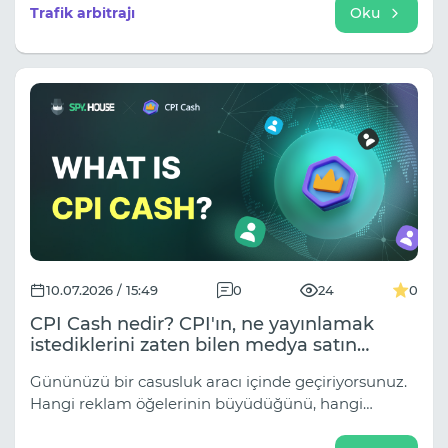
bu açıklama piyasada meydana gelen süreçleri aşırı
Trafik arbitrajı
Oku
basitleştiriyor.
10.07.2026 / 15:49
0
24
0
CPI Cash nedir? CPI'ın, ne yayınlamak
istediklerini zaten bilen medya satın
almacıları için oluşturduğu şirket içi bir
Gününüzü bir casusluk aracı içinde geçiriyorsunuz.
ağdır.
Hangi reklam öğelerinin büyüdüğünü, hangi
açıların sürekli tekrar kullanıldığını, hangi açılış
sayfalarının bir hafta içinde üç farklı dikey alanda