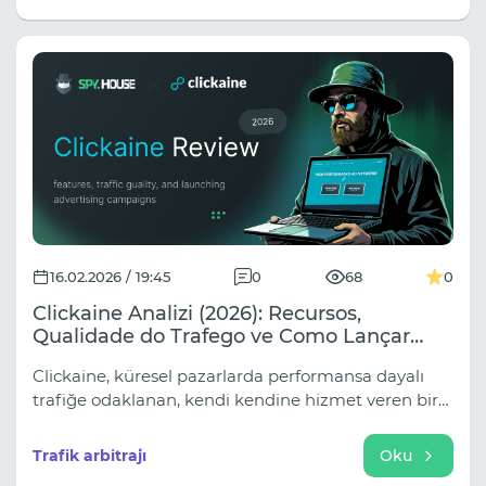
etapa. A estrutura do Youtarget é construída
precisamente com base nestes princípios.
16.02.2026 / 19:45
0
68
0
Clickaine Analizi (2026): Recursos,
Qualidade do Trafego ve Como Lançar
Campanhas
Clickaine, küresel pazarlarda performansa dayalı
trafiğe odaklanan, kendi kendine hizmet veren bir
reklam ağıdır. Platform, reklamverenleri 1.000'den
fazla yayın ortağıyla buluşturur ve günlük 250
Trafik arbitrajı
Oku
milyondan fazla masaüstü ve mobil kullanıcıya