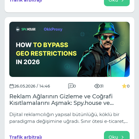
ekosistem yarattı.
26.05.2026 / 14:46
0
31
0
Reklam Ağlarının Gizleme ve Coğrafi
Kısıtlamalarını Aşmak: Spy.house ve
OkkProxy Web Kazıma Çözümlerinin
Dijital reklamcılığın yapısal bütünlüğü, köklü bir
2026'daki Sinerjisi
paradigma değişimine uğradı. Sınır ötesi e-ticaret,
medya satın alma matrisi işlemleri ve rekabet
istihbaratı toplama giderek karmaşıklaştıkça, veri
Trafik arbitrajı
Oku