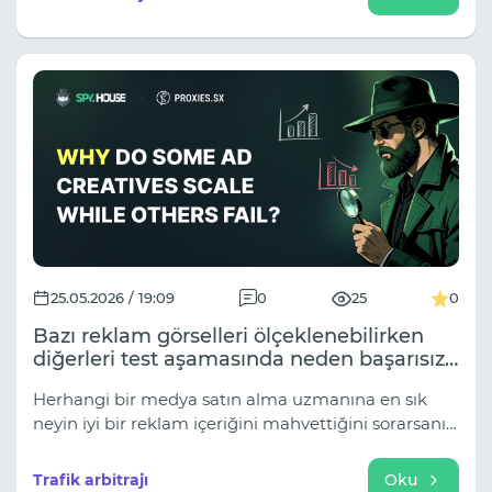
çıkarma karlı kampanyaları yönlendiren temel
mekanizma haline geldi.
25.05.2026 / 19:09
0
25
0
Bazı reklam görselleri ölçeklenebilirken
diğerleri test aşamasında neden başarısız
oluyor?
Herhangi bir medya satın alma uzmanına en sık
neyin iyi bir reklam içeriğini mahvettiğini sorarsanız,
cevap neredeyse her zaman içeriğin kalitesi
olacaktır. Kötü bir giriş cümlesi, sıkıcı bir açılış
Trafik arbitrajı
Oku