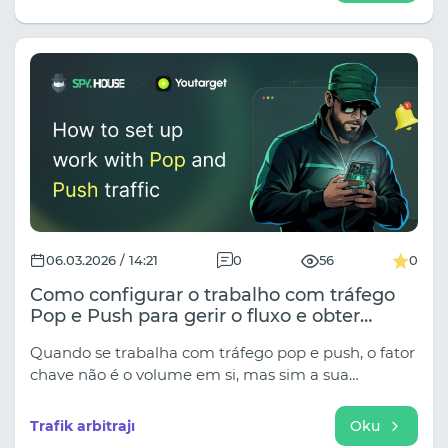
pazarlaması için etkili araçlar.
06.03.2026 / 14:21
0
56
0
Como configurar o trabalho com tráfego
Pop e Push para gerir o fluxo e obter
resultados.
Quando se trabalha com tráfego pop e push, o fator
chave não é o volume em si, mas sim a sua
capacidade de gestão. Pode testar hipóteses
rapidamente, visualizar dados precisos e expandir
Trafik arbitrajı
Oku
os seus esforços sem perder o controlo em cada